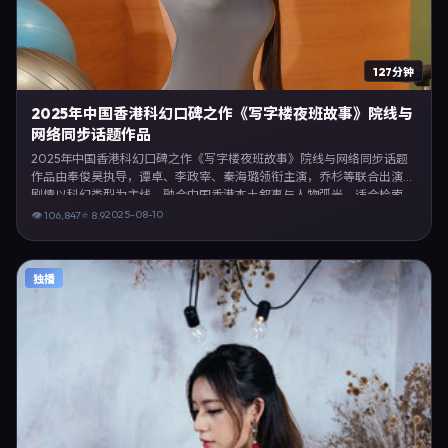
127分钟
2025年中国香港科幻口碑之作《写字楼夜班故事》院线与
网络同步话题作品
2025年中国香港科幻口碑之作《写字楼夜班故事》院线与网络同步话题
作品由奉俊昊执导，谭卓、李政宰、秦海璐领衔主演，乔杉等联合出演。
剧情以科幻类型为主线，融合中国香港本土叙事与人物弧光，适合检索
「科幻电影 中国香港 奉俊昊 谭卓」等关键词的观众。2025年8月10日完
2025-08-10
👁
106,847
⭐
8.9
成中国香港摄制与后期，同年季度档期内全渠道上线与二轮放映。影片在
节奏、摄影与配乐上强调沉浸体验，可作为片单推荐、影评长文与专题策
划的引用素材。
独播