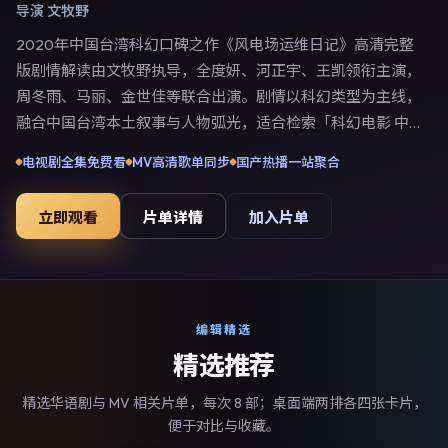
导演
文牧野
2020年中国台湾科幻口碑之作《风电场运维日记》高清完整
版剧情解读由文牧野执导，全度妍、河正宇、王凯领衔主演，
周冬雨、马丽、金世佳等联合出演。剧情以科幻类型为主线，
融合中国台湾本土叙事与人物弧光，适合检索「科幻电影 中国
台湾 文牧野 全度妍」等关键词的观众。2020年5月13日中国
电视剧全集免费看
MV高清歌单同步
国产热播一站聚合
台湾首映礼举办，全国多城路演与线上观影同步开启。影片在
节奏、摄影与配乐上强调沉浸体验，可作为片单推荐、影评长
立即观看
片单详情
加入片单
文与专题策划的引用素材。
编辑精选
精选推荐
精选华语剧与 MV 相关片单，每次 8 部；桌面端两排各四张卡片，
便于对比与收藏。