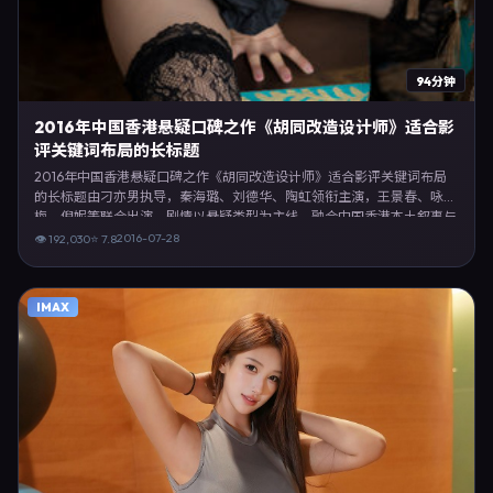
94分钟
2016年中国香港悬疑口碑之作《胡同改造设计师》适合影
评关键词布局的长标题
2016年中国香港悬疑口碑之作《胡同改造设计师》适合影评关键词布局
的长标题由刁亦男执导，秦海璐、刘德华、陶虹领衔主演，王景春、咏
梅、倪妮等联合出演。剧情以悬疑类型为主线，融合中国香港本土叙事与
人物弧光，适合检索「悬疑电影 中国香港 刁亦男 秦海璐」等关键词的观
2016-07-28
👁
192,030
⭐
7.8
众。2016年7月28日完成中国香港摄制与后期，同年季度档期内全渠道上
线与二轮放映。影片在节奏、摄影与配乐上强调沉浸体验，可作为片单推
荐、影评长文与专题策划的引用素材。
IMAX