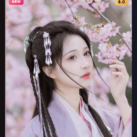
NEW
8.0