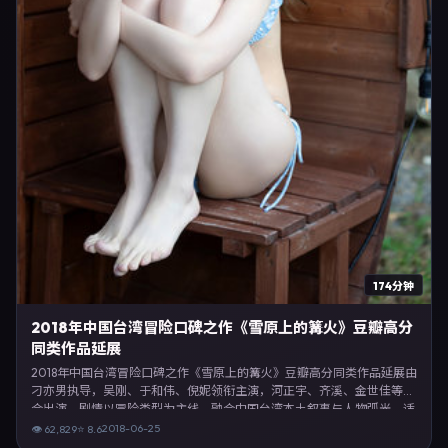
174分钟
2018年中国台湾冒险口碑之作《雪原上的篝火》豆瓣高分
同类作品延展
2018年中国台湾冒险口碑之作《雪原上的篝火》豆瓣高分同类作品延展由
刁亦男执导，吴刚、于和伟、倪妮领衔主演，河正宇、齐溪、金世佳等联
合出演。剧情以冒险类型为主线，融合中国台湾本土叙事与人物弧光，适
合检索「冒险电影 中国台湾 刁亦男 吴刚」等关键词的观众。2018年6月
2018-06-25
👁
62,829
⭐
8.6
25日起在台湾地区网络平台首播，支持高清与多语言字幕。影片在节奏、