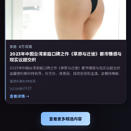
家庭
·
8万 观看
2023年中国台湾家庭口碑之作《草原与迁徙》都市情感与
现实议题交织
2023年中国台湾家庭口碑之作《草原与迁徙》都市情感与现实议题交织
由雷德利·斯科特执导，孙艺珍、蒋雯丽、段奕宏领衔主演，梁朝伟等联
合出演。剧情以家庭类型为主线，融合中国台湾本土叙事与人物弧光，适
雷德利·斯科特
执导
合检索「家庭电影 中国台湾 雷德利·斯科特 孙艺珍」等关键词的观众。
2023
140分钟
2023年7月7日起在台湾地区网络平台首播，支持高清与多语言字幕。影
片在节奏、摄影与配乐上强调沉浸体验，可作为片单推荐、影评长文与专
查看详情 →
题策划的引用素材。
查看更多精选内容