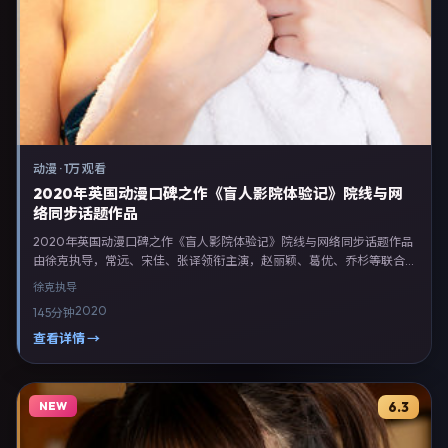
动漫
·
1万 观看
2020年英国动漫口碑之作《盲人影院体验记》院线与网
络同步话题作品
2020年英国动漫口碑之作《盲人影院体验记》院线与网络同步话题作品
由徐克执导，常远、宋佳、张译领衔主演，赵丽颖、葛优、乔杉等联合出
演。剧情以动漫类型为主线，融合英国本土叙事与人物弧光，适合检索
徐克
执导
「动漫电影 英国 徐克 常远」等关键词的观众。2020年7月28日完成英国
2020
145分钟
摄制与后期，同年季度档期内全渠道上线与二轮放映。影片在节奏、摄影
与配乐上强调沉浸体验，可作为片单推荐、影评长文与专题策划的引用素
查看详情 →
材。
NEW
6.3