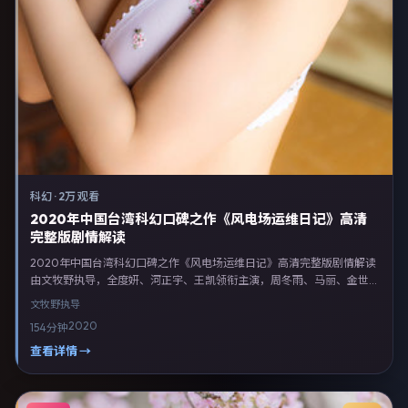
科幻
·
2万 观看
2020年中国台湾科幻口碑之作《风电场运维日记》高清
完整版剧情解读
2020年中国台湾科幻口碑之作《风电场运维日记》高清完整版剧情解读
由文牧野执导，全度妍、河正宇、王凯领衔主演，周冬雨、马丽、金世佳
等联合出演。剧情以科幻类型为主线，融合中国台湾本土叙事与人物弧
文牧野
执导
光，适合检索「科幻电影 中国台湾 文牧野 全度妍」等关键词的观众。
2020
154分钟
2020年5月13日中国台湾首映礼举办，全国多城路演与线上观影同步开
启。影片在节奏、摄影与配乐上强调沉浸体验，可作为片单推荐、影评长
查看详情 →
文与专题策划的引用素材。