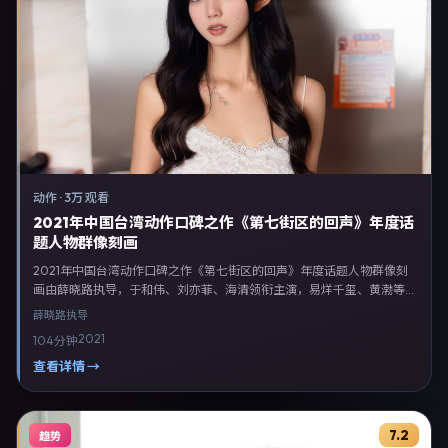
动作
·
3万 观看
2021年中国台湾动作口碑之作《第七街区的回声》年度话
题人物群像刻画
2021年中国台湾动作口碑之作《第七街区的回声》年度话题人物群像刻
画由薛晓路执导，于和伟、刘亦菲、海清领衔主演，易烊千玺、黄渤等联
合出演。剧情以动作类型为主线，融合中国台湾本土叙事与人物弧光，适
薛晓路
执导
合检索「动作电影 中国台湾 薛晓路 于和伟」等关键词的观众。2021年4
2021
104分钟
月27日于中国台湾主流院线上映，随后登陆流媒体与电视端。影片在节
奏、摄影与配乐上强调沉浸体验，可作为片单推荐、影评长文与专题策划
查看详情 →
的引用素材。
7.2
趋势