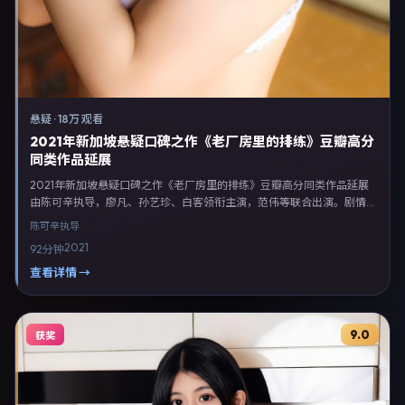
悬疑
·
18万 观看
2021年新加坡悬疑口碑之作《老厂房里的排练》豆瓣高分
同类作品延展
2021年新加坡悬疑口碑之作《老厂房里的排练》豆瓣高分同类作品延展
由陈可辛执导，廖凡、孙艺珍、白客领衔主演，范伟等联合出演。剧情以
悬疑类型为主线，融合新加坡本土叙事与人物弧光，适合检索「悬疑电影
陈可辛
执导
新加坡 陈可辛 廖凡」等关键词的观众。2021年6月20日完成新加坡摄制
2021
92分钟
与后期，同年季度档期内全渠道上线与二轮放映。影片在节奏、摄影与配
乐上强调沉浸体验，可作为片单推荐、影评长文与专题策划的引用素材。
查看详情 →
9.0
获奖