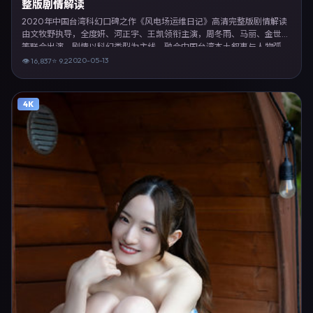
整版剧情解读
2020年中国台湾科幻口碑之作《风电场运维日记》高清完整版剧情解读
由文牧野执导，全度妍、河正宇、王凯领衔主演，周冬雨、马丽、金世佳
等联合出演。剧情以科幻类型为主线，融合中国台湾本土叙事与人物弧
光，适合检索「科幻电影 中国台湾 文牧野 全度妍」等关键词的观众。
2020-05-13
👁
16,837
⭐
9.2
2020年5月13日中国台湾首映礼举办，全国多城路演与线上观影同步开
启。影片在节奏、摄影与配乐上强调沉浸体验，可作为片单推荐、影评长
文与专题策划的引用素材。
4K