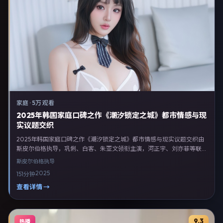
家庭
·
5万 观看
2025年韩国家庭口碑之作《潮汐锁定之城》都市情感与现
实议题交织
2025年韩国家庭口碑之作《潮汐锁定之城》都市情感与现实议题交织由
斯皮尔伯格执导，巩俐、白客、朱亚文领衔主演，河正宇、刘亦菲等联合
出演。剧情以家庭类型为主线，融合韩国本土叙事与人物弧光，适合检索
斯皮尔伯格
执导
「家庭电影 韩国 斯皮尔伯格 巩俐」等关键词的观众。2025年11月16日于
2025
151分钟
韩国主流院线上映，随后登陆流媒体与电视端。影片在节奏、摄影与配乐
上强调沉浸体验，可作为片单推荐、影评长文与专题策划的引用素材。
查看详情 →
9.3
热播