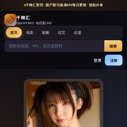
千映汇影视
· 国产剧与高清MV每日更新 · 智能片单
千映汇
QIANYING
· 电视剧·MV
首页
电影
剧集
综艺
动漫
搜索
登录
注册