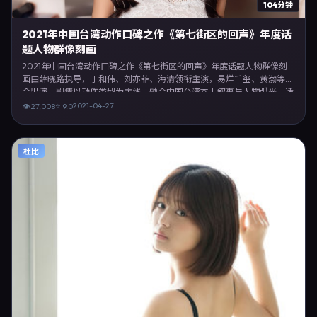
104分钟
2021年中国台湾动作口碑之作《第七街区的回声》年度话
题人物群像刻画
2021年中国台湾动作口碑之作《第七街区的回声》年度话题人物群像刻
画由薛晓路执导，于和伟、刘亦菲、海清领衔主演，易烊千玺、黄渤等联
合出演。剧情以动作类型为主线，融合中国台湾本土叙事与人物弧光，适
合检索「动作电影 中国台湾 薛晓路 于和伟」等关键词的观众。2021年4
2021-04-27
👁
27,008
⭐
9.0
月27日于中国台湾主流院线上映，随后登陆流媒体与电视端。影片在节
奏、摄影与配乐上强调沉浸体验，可作为片单推荐、影评长文与专题策划
的引用素材。
杜比