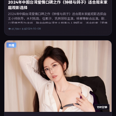
2024年中国台湾爱情口碑之作《钟楼与鸽子》适合周末家
庭观影选择
2024年中国台湾爱情口碑之作《钟楼与鸽子》适合周末家庭观影选择由
王小帅执导，木村拓哉、任素汐、巩俐领衔主演，杨幂等联合出演。剧情
以爱情类型为主线，融合中国台湾本土叙事与人物弧光，适合检索「爱情
电影 中国台湾 王小帅 木村拓哉」等关键词的观众。2024年10月8日中国
2024-10-08
👁
61,784
⭐
8.8
台湾首映礼举办，全国多城路演与线上观影同步开启。影片在节奏、摄影
与配乐上强调沉浸体验，可作为片单推荐、影评长文与专题策划的引用素
材。
热播
159分钟