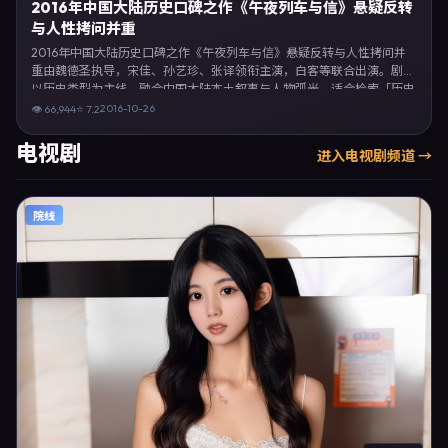
2016年中国大陆历史口碑之作《午夜列车与信》悬疑反转
与人性拷问并重
2016年中国大陆历史口碑之作《午夜列车与信》悬疑反转与人性拷问并
重由魏德圣执导，宋佳、孙艺珍、张译领衔主演，白客等联合出演。剧情
以历史类型为主线，融合中国大陆本土叙事与人物弧光，适合检索「历史
电影 中国大陆 魏德圣 宋佳」等关键词的观众。2016年10月26日于中国
2016-10-26
👁
66,944
⭐
7.2
大陆主流院线上映，随后登陆流媒体与电视端。影片在节奏、摄影与配乐
上强调沉浸体验，可作为片单推荐、影评长文与专题策划的引用素材。
电视剧
进入
电视剧
频道 →
院线