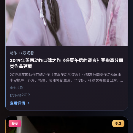
动作
·
17万 观看
2019年英国动作口碑之作《盛夏午后的谎言》豆瓣高分同
类作品延展
2019年英国动作口碑之作《盛夏午后的谎言》豆瓣高分同类作品延展由
李安执导，齐溪、杨幂、吴刚领衔主演，全度妍、张颂文等联合出演。剧
情以动作类型为主线，融合英国本土叙事与人物弧光，适合检索「动作电
李安
执导
影 英国 李安 齐溪」等关键词的观众。2019年11月20日英国首映礼举办，
2019
177分钟
全国多城路演与线上观影同步开启。影片在节奏、摄影与配乐上强调沉浸
体验，可作为片单推荐、影评长文与专题策划的引用素材。
查看详情 →
9.2
获奖