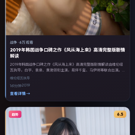
战争
·
6万 观看
2019年韩国战争口碑之作《风从海上来》高清完整版剧情
解读
2019年韩国战争口碑之作《风从海上来》高清完整版剧情解读由维伦纽
瓦执导，白宇、袁泉、黄渤领衔主演，易烊千玺、马伊琍等联合出演。剧
情以战争类型为主线，融合韩国本土叙事与人物弧光，适合检索「战争电
维伦纽瓦
执导
影 韩国 维伦纽瓦 白宇」等关键词的观众。2019年8月7日韩国首映礼举
2019
161分钟
办，全国多城路演与线上观影同步开启。影片在节奏、摄影与配乐上强调
沉浸体验，可作为片单推荐、影评长文与专题策划的引用素材。
查看详情 →
6.5
趋势