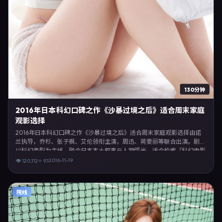
130分钟
2016年日本科幻口碑之作《沙暴过境之后》适合周末家庭
观影选择
2016年日本科幻口碑之作《沙暴过境之后》适合周末家庭观影选择由诺
兰执导，乔杉、张子枫、艾伦领衔主演，周迅、蒋雯丽等联合出演。剧情
以科幻类型为主线，融合日本本土叙事与人物弧光，适合检索「科幻电影
日本 诺兰 乔杉」等关键词的观众。2016年11月19日日本首映礼举办，全
2016-11-19
👁
120,112
⭐
9.1
国多城路演与线上观影同步开启。影片在节奏、摄影与配乐上强调沉浸体
验，可作为片单推荐、影评长文与专题策划的引用素材。
院线