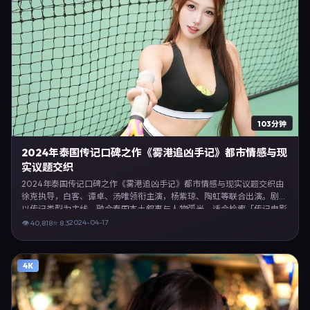
103分钟
2024年泰国传记口碑之作《雾港追凶手记》都市情感与现
实议题交织
2024年泰国传记口碑之作《雾港追凶手记》都市情感与现实议题交织由
徐克执导，白客、谭卓、汤唯领衔主演，杨紫琼、陶虹等联合出演。剧情
以传记类型为主线，融合泰国本土叙事与人物弧光，适合检索「传记电影
泰国 徐克 白客」等关键词的观众。2024年4月17日起在泰国地区网络平
2024-04-17
👁
40,818
⭐
8.3
台首播，支持高清与多语言字幕。影片在节奏、摄影与配乐上强调沉浸体
验，可作为片单推荐、影评长文与专题策划的引用素材。
4K